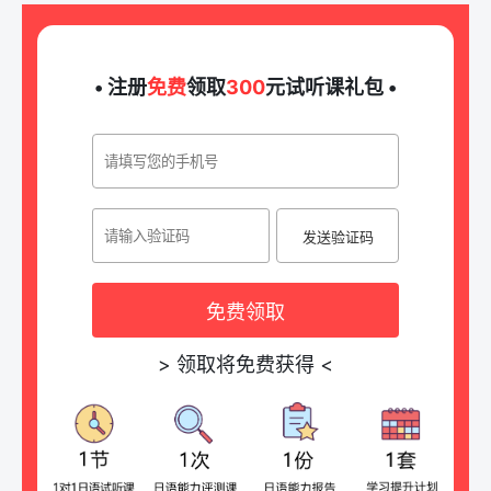
• 注册
免费
领取
300
元试听课礼包 •
发送验证码
免费领取
>
领取将免费获得
<