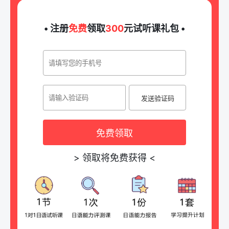
• 注册
免费
领取
300
元试听课礼包 •
发送验证码
免费领取
>
领取将免费获得
<