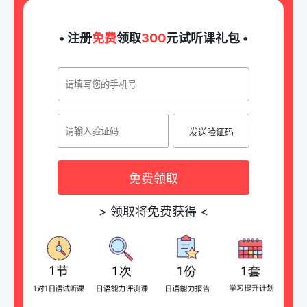
• 注册
免费
领取
300
元试听课礼包 •
发送验证码
免费领取
>
领取将免费获得
<