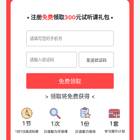
• 注册
免费
领取
300
元试听课礼包 •
发送验证码
免费领取
>
领取将免费获得
<