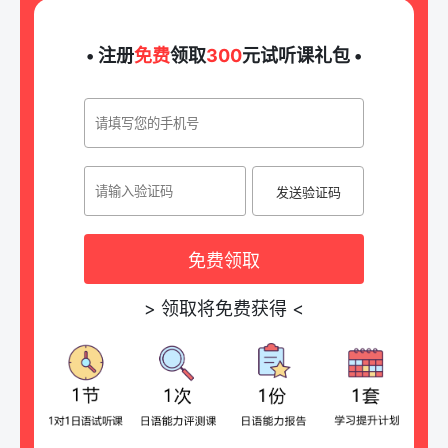
• 注册
免费
领取
300
元试听课礼包 •
发送验证码
免费领取
>
领取将免费获得
<