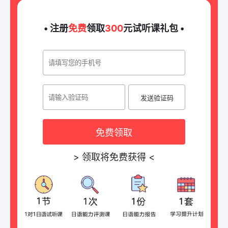
• 注册
免费
领取
300
元试听课礼包 •
发送验证码
免费领取
>
领取将免费获得
<