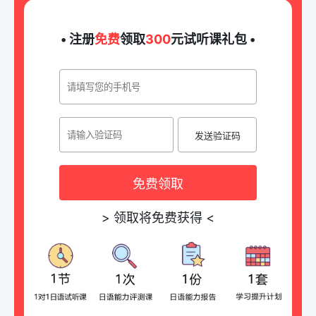
• 注册
免费
领取
300
元试听课礼包 •
发送验证码
免费领取
>
领取将免费获得
<