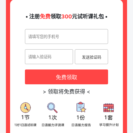
• 注册
免费
领取
300
元试听课礼包 •
发送验证码
免费领取
>
领取将免费获得
<