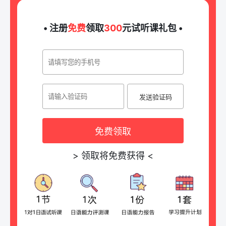
• 注册
免费
领取
300
元试听课礼包 •
发送验证码
免费领取
>
领取将免费获得
<