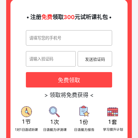
• 注册
免费
领取
300
元试听课礼包 •
发送验证码
免费领取
>
领取将免费获得
<