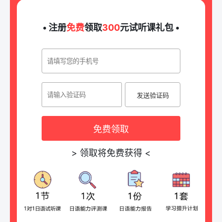
• 注册
免费
领取
300
元试听课礼包 •
发送验证码
免费领取
>
领取将免费获得
<