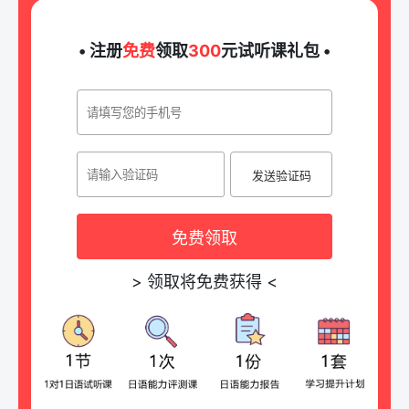
• 注册
免费
领取
300
元试听课礼包 •
发送验证码
免费领取
>
领取将免费获得
<