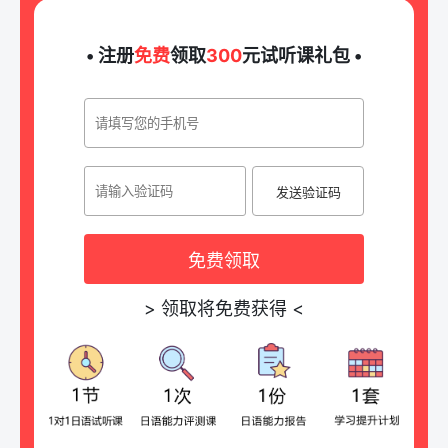
• 注册
免费
领取
300
元试听课礼包 •
发送验证码
免费领取
>
领取将免费获得
<