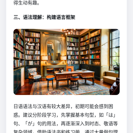
得生动有趣。
三、语法理解：构建语言框架
日语语法与汉语有较大差异，初期可能会感到困
惑。建议分阶段学习，先掌握基本句型，如「は」
句、「が」句的用法，再逐渐深入到时态、敬语等
复杂领域。借助语法书和练习册，通过大量例句理