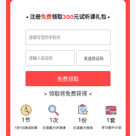
• 注册
免费
领取
300
元试听课礼包 •
发送验证码
免费领取
>
领取将免费获得
<