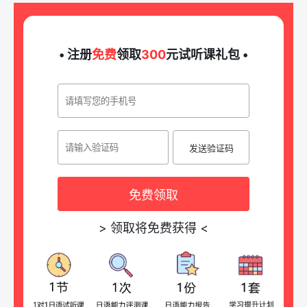
• 注册
免费
领取
300
元试听课礼包 •
发送验证码
免费领取
>
领取将免费获得
<