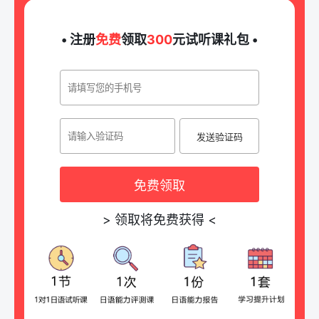
• 注册
免费
领取
300
元试听课礼包 •
发送验证码
免费领取
>
领取将免费获得
<