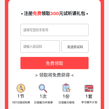
• 注册
免费
领取
300
元试听课礼包 •
发送验证码
免费领取
>
领取将免费获得
<