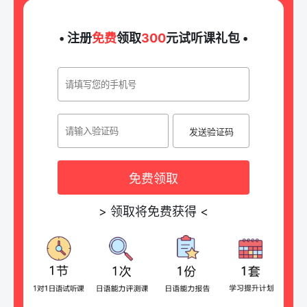
• 注册
免费
领取
300
元试听课礼包 •
发送验证码
免费领取
>
领取将免费获得
<