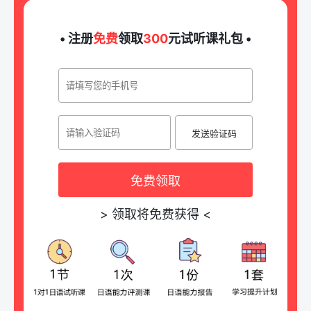
• 注册
免费
领取
300
元试听课礼包 •
发送验证码
免费领取
>
领取将免费获得
<