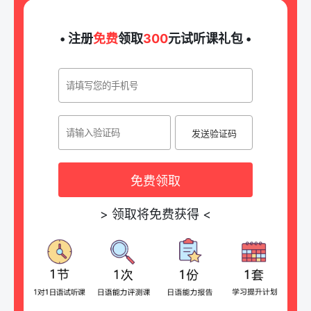
• 注册
免费
领取
300
元试听课礼包 •
发送验证码
免费领取
>
领取将免费获得
<