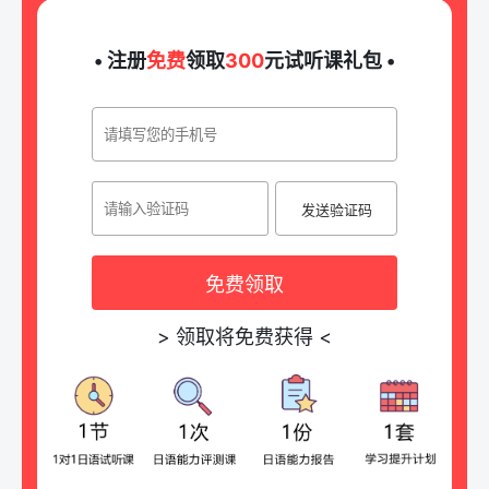
• 注册
免费
领取
300
元试听课礼包 •
发送验证码
免费领取
>
领取将免费获得
<