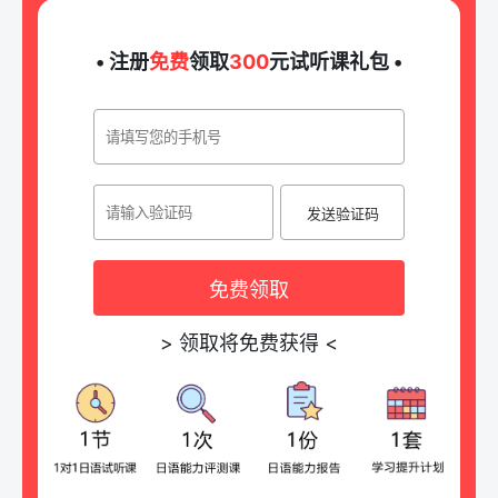
• 注册
免费
领取
300
元试听课礼包 •
发送验证码
免费领取
>
领取将免费获得
<