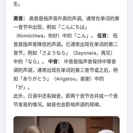
生。
高音：
高音是指声音升高的声调。通常在单词的第
一音节中出现，例如「こんにちは」
（Konnichiwa，你好）中的「こん」。
低音：
低
音是指声音降低的声调。它通常出现在单词的第二
音节，例如「さようなら」（Sayonara，再见）
中的「なら」。
中音：
中音是指声音保持中等音
调的声调，通常出现在单词的第三音节或之后，例
如「ありがとう」（Arigatou，谢谢）中的
「が」。
此外，日语中还有拗音，即两个音节合并成一个音
节发音的情况。拗音也会影响声调的规律。