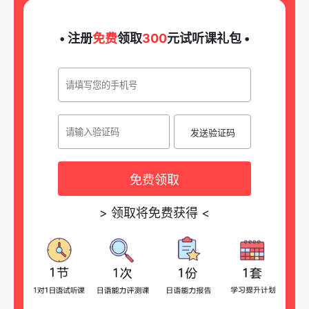
• 注册
免费
领取
300
元试听课礼包 •
发送验证码
免费领取
>
领取将免费获得
<