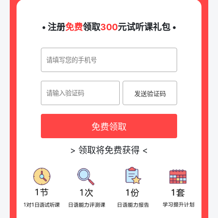
• 注册
免费
领取
300
元试听课礼包 •
发送验证码
免费领取
>
领取将免费获得
<