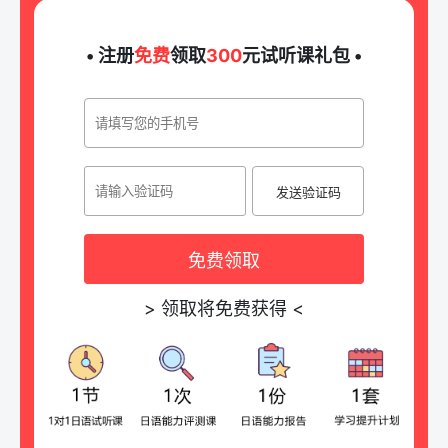
• 注册
免费
领取
300
元试听课礼包 •
发送验证码
免费领取
>
领取将免费获得
<