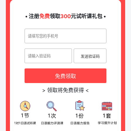
• 注册
免费
领取
300
元试听课礼包 •
发送验证码
免费领取
>
领取将免费获得
<