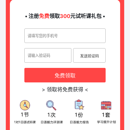
• 注册
免费
领取
300
元试听课礼包 •
发送验证码
免费领取
>
领取将免费获得
<