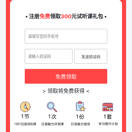
• 注册
免费
领取
300
元试听课礼包 •
发送验证码
免费领取
>
领取将免费获得
<