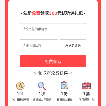
• 注册
免费
领取
300
元试听课礼包 •
发送验证码
免费领取
>
领取将免费获得
<