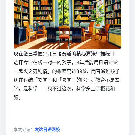
现在您已掌握少儿日语赛道的
核心算法
！据统计，
选择专业在线一对一的孩子，3年后能用日语讨论
「鬼灭之刃剧情」的概率高达89%，而普通班孩子
还在纠结「です」和「ます」的区别。教育不是玄
学，是科学——只不过这次，科学穿上了樱花和
服。
本文来源：
友达日语网校