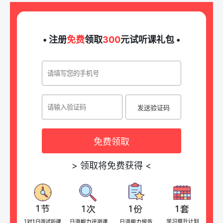
• 注册
免费
领取
300
元试听课礼包 •
发送验证码
免费领取
>
领取将免费获得
<