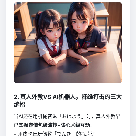
2. 真人外教VS AI机器人，降维打击的三大
绝招
当AI还在用机械音说「おはよう」时，真人外教早
已掌握
表情包级演技+读心术级互动
：
• 用皮卡丘玩偶教「でんき」的拟声词