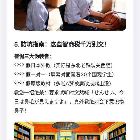
5. 防坑指南：这些智商税千万别交！
警惕三大伪装者
：
???? 假日本外教（实际是东北老铁装关西腔）
???? 假一对一（屏幕对面藏着20个围观学生）
???? 假原版教材（多啦A梦被魔改成熊出没）
教您一招绝杀：要求试听时突然喊「せんせい、今
日は鼻毛が見えますよ」，真外教绝对会下意识摸
鼻子！