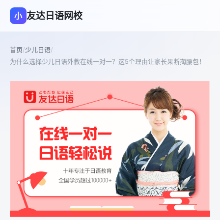
友达日语网校
小
首页
/
少儿日语
/
为什么选择少儿日语外教在线一对一？这5个理由让家长果断掏腰包！