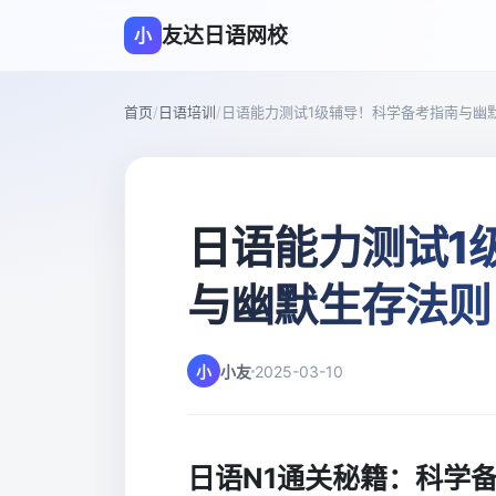
友达日语网校
小
首页
/
日语培训
/
日语能力测试1级辅导！科学备考指南与幽
日语能力测试1
与幽默生存法则
小
小友
2025-03-10
日语N1通关秘籍：科学