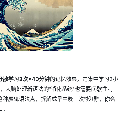
分散学习3次×40分钟
的记忆效果，是集中学习2小
尝，大脑处理新语法的"消化系统"也需要间歇性刺
种魔鬼语法点，拆解成早中晚三次"投喂"，你会
口。