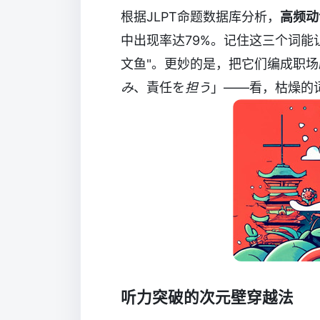
根据JLPT命题数据库分析，
高频动
中出现率达79%。记住这三个词能
文鱼"。更妙的是，把它们编成职
み
、責任を
担う
」——看，枯燥的
听力突破的次元壁穿越法