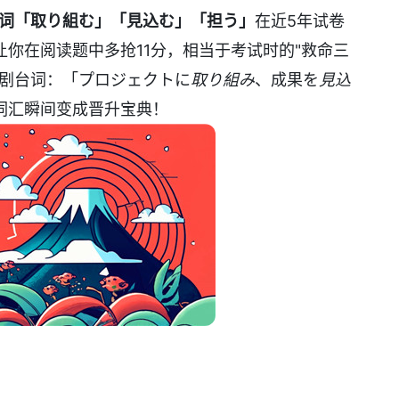
词「取り組む」「見込む」「担う」
在近5年试卷
让你在阅读题中多抢11分，相当于考试时的"救命三
场剧台词：「プロジェクトに
取り組み
、成果を
見込
词汇瞬间变成晋升宝典！