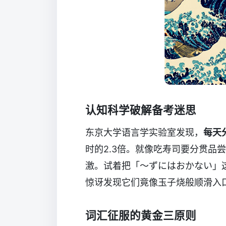
认知科学破解备考迷思
东京大学语言学实验室发现，
每天
时的2.3倍。就像吃寿司要分贯品
激。试着把「〜ずにはおかない」这
惊讶发现它们竟像玉子烧般顺滑入
词汇征服的黄金三原则