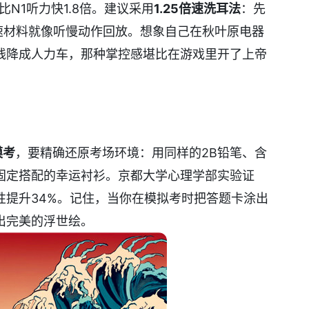
比N1听力快1.8倍。建议采用
1.25倍速洗耳法
：先
速材料就像听慢动作回放。想象自己在秋叶原电器
线降成人力车，那种掌控感堪比在游戏里开了上帝
模考
，要精确还原考场环境：用同样的2B铅笔、含
固定搭配的幸运衬衫。京都大学心理学部实验证
性提升34%。记住，当你在模拟考时把答题卡涂出
出完美的浮世绘。