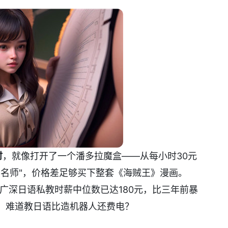
时
，就像打开了一个潘多拉魔盒——从每小时30元
东大名师"，价格差足够买下整套《海贼王》漫画。
上广深日语私教时薪中位数已达180元，比三年前暴
张，难道教日语比造机器人还费电？