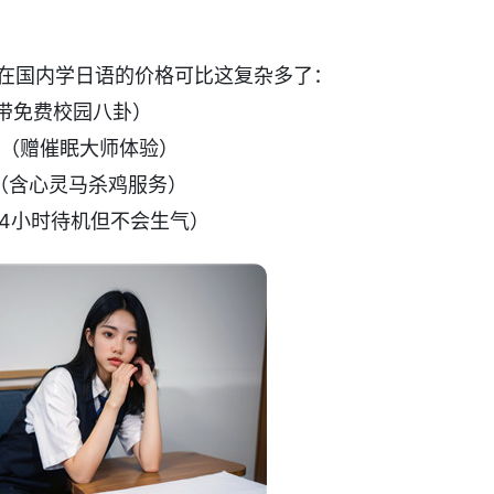
，在国内学日语的价格可比这复杂多了：
附带免费校园八卦）
课时（赠催眠大师体验）
小时（含心灵马杀鸡服务）
7x24小时待机但不会生气）