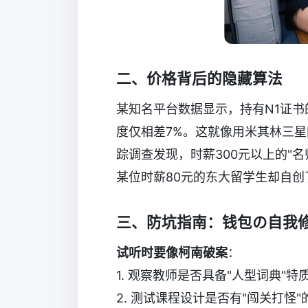
二、价格背后的隐藏算法
某知名平台数据显示，持有N1证书
度仅相差7%。这就像用米其林三
踪调查发现，时薪300元以上的"名
某位时薪80元的东大留学生却自创
三、防坑指南：钱包の自我
试听时要像柯南破案
：
1. 观察教师是否具备"人型词典"特
2. 测试课程设计是否有"闯关打怪"