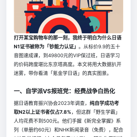
打开某宝购物车的那一刻，我终于明白为什么日语
N1证书被称为「钞能力认证」
。从标价9.9的五十
音图速成课，到49800元的VIP保过班，日语学习
的价码跨度堪比东京塔高度。本文将用大数据扒开
迷雾，带你看清「氪金学日语」的真实图景。
一、自学派VS报班党：经费战争白热化
据日语教育振兴协会2023年调查，
纯自学成功考
取N2以上证书者仅占7.8%
，但这群「野生学霸」
人均花费不到500元。他们手握《新完全掌握》系
列（单册约60元）和NHK新闻录音（免费），配合