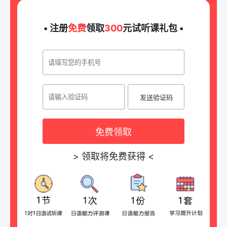
• 注册
免费
领取
300
元试听课礼包 •
发送验证码
免费领取
>
领取将免费获得
<