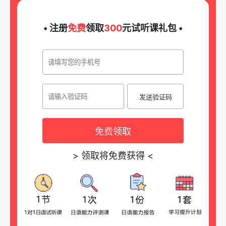
• 注册
免费
领取
300
元试听课礼包 •
发送验证码
免费领取
>
领取将免费获得
<