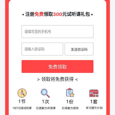
• 注册
免费
领取
300
元试听课礼包 •
发送验证码
免费领取
>
领取将免费获得
<