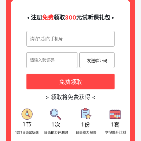
• 注册
免费
领取
300
元试听课礼包 •
发送验证码
免费领取
>
领取将免费获得
<