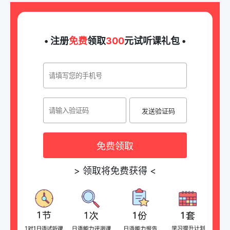
• 注册
免费
领取
300
元试听课礼包 •
发送验证码
免费领取
>
领取将免费获得
<