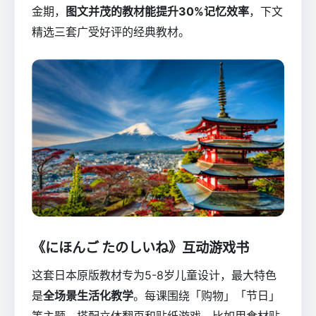
金期，
图文并茂的教材能提升30%记忆效率
，下文
精选三套广受好评的经典教材。
《にほんご たのしいね》互动游戏书
这套日本原版教材专为5-8岁儿童设计，最大特色
是
全场景生活化教学
。每课围绕「购物」「节日」
等主题，搭配立体翻页和贴纸游戏，比如用食材贴