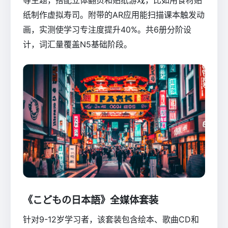
纸制作虚拟寿司。附带的AR应用能扫描课本触发动
画，实测使学习专注度提升40%。共6册分阶设
计，词汇量覆盖N5基础阶段。
《こどもの日本語》全媒体套装
针对9-12岁学习者，该套装包含绘本、歌曲CD和