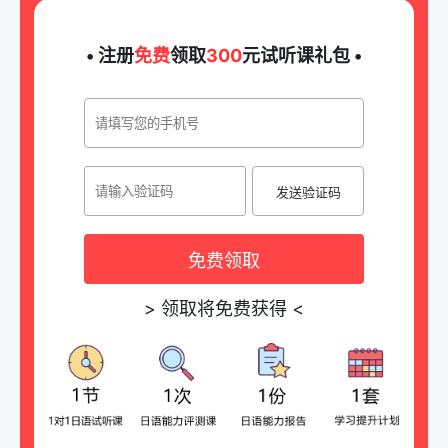
• 注册
免费
领取
300
元试听课礼包 •
发送验证码
免费领取
>
领取将免费获得
<