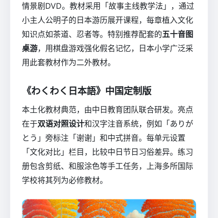
情景剧DVD。教材采用「故事主线教学法」，通过
小主人公明子的日本游历展开课程，每章植入文化
知识点如茶道、忍者等。特别推荐配套的
五十音图
桌游
，用棋盘游戏强化假名记忆，日本小学广泛采
用此套教材作为二外教材。
《わくわく日本語》中国定制版
本土化教材典范，由中日教育团队联合研发。亮点
在于
双语对照设计
和汉字注音系统，例如「ありが
とう」旁标注「谢谢」和中式拼音。每单元设置
「文化对比」栏目，比较中日节日习俗差异。练习
册包含剪纸、和服涂色等手工任务，上海多所国际
学校将其列为必修教材。