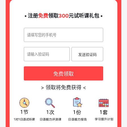
• 注册
免费
领取
300
元试听课礼包 •
发送验证码
免费领取
>
领取将免费获得
<