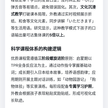
弹舌音等易错点，避免错误固化。其次，
文化沉浸
式教学
打破课本局限，外教通过实时视频展示折
纸、和食等文化元素，同步讲解「いただきます」
等生活用语。研究显示，这种教学模式下孩子的口
语输出量可达集体课的
5倍以上
。
科学课程体系的构建逻辑
优质课程需遵循
三阶段螺旋进阶
原则：启蒙期以
TPR全身反应法为主，通过动作指令掌握基础动
词；成长期引入日本绘本故事，培养语感韵律；应
用期则开展主题对话训练，如「动物园游记」「购
物体验」等实景演练。每阶段配备
专属学习护照
，
外教会根据孩子表现粘贴奖励贴纸，形成可视化成
长轨迹。