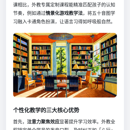
课相比，外教专属定制课程能精准匹配孩子的认知
节奏，例如通过
情景化游戏教学法
，将五十音图学
习融入卡通角色扮演，让语言习得如呼吸般自然。
个性化教学的三大核心优势
首先，
注意力聚焦效应
显著提升学习效率。外教全
程锁定单个学员的发音口型，及时纠正如「ら行」