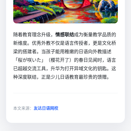
随着教育理念升级，
情感联结
成为衡量教学品质的
新维度。优秀外教不仅是语言传授者，更是文化桥
梁的搭建者。当孩子能用稚嫩的日语向外教描述
「桜が咲いた」（樱花开了）的春日见闻时，语言
已超越交流工具，升华为打开异域文化的钥匙。这
种深度联结，正是少儿日语教育最珍贵的馈赠。
本文来源：
友达日语网校