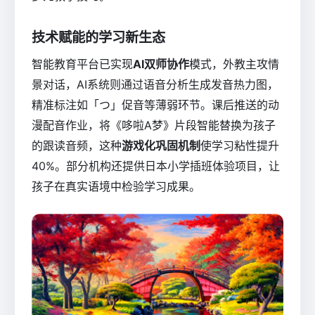
技术赋能的学习新生态
智能教育平台已实现
AI双师协作
模式，外教主攻情
景对话，AI系统则通过语音分析生成发音热力图，
精准标注如「つ」促音等薄弱环节。课后推送的动
漫配音作业，将《哆啦A梦》片段智能替换为孩子
的跟读音频，这种
游戏化巩固机制
使学习粘性提升
40%。部分机构还提供日本小学插班体验项目，让
孩子在真实语境中检验学习成果。