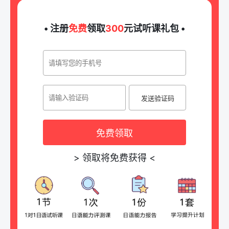
• 注册
免费
领取
300
元试听课礼包 •
发送验证码
免费领取
>
领取将免费获得
<