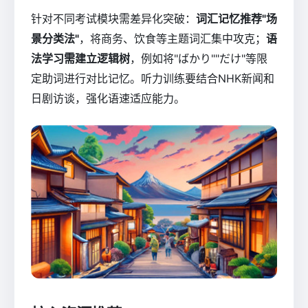
针对不同考试模块需差异化突破：
词汇记忆推荐"场
景分类法"
，将商务、饮食等主题词汇集中攻克；
语
法学习需建立逻辑树
，例如将"ばかり""だけ"等限
定助词进行对比记忆。听力训练要结合NHK新闻和
日剧访谈，强化语速适应能力。