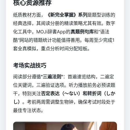
核心资源推荐
纸质教材方面，
《新完全掌握》系列
是题型训练的
经典选择，其阅读分册的精读策略尤其有效。数字
化工具中，MOJi辞書App的
真题例句库
和"语法
酷"网站的错题统计功能值得善用。每周至少完成1
套全真模拟，重点分析时间分配短板。
考场实战技巧
阅读部分遵循
"三遍法则"
：首遍速览结构，二遍定
位关键词，三遍验证选项。听力播放前务必预读题
干，特别关注
否定表达（～ない）和转折词（しか
し）
。考前两周需调整生物钟，确保考试时段处于
最佳专注状态。