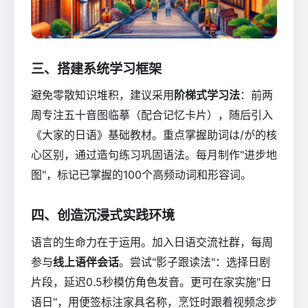
三、搭建系统学习框架
避免零散知识堆积，建议采用
阶梯式学习法
：前两
周专注五十音图临摹（配合记忆卡片），随后引入
《大家的日语》基础教材。重点掌握助词は/が的核
心区别，通过造句练习巩固语法。每月制作"进步地
图"，标记已掌握的100个高频动词和形容词。
四、创造沉浸式实践环境
语言的生命力在于运用。加入日语交流社群，每周
参与
线上语伴会话
。尝试"影子跟读法"：选择日剧
片段，延迟0.5秒模仿角色发音。更可在家实施"日
语日"，用便签标注家具名称，烹饪时跟着视频念步