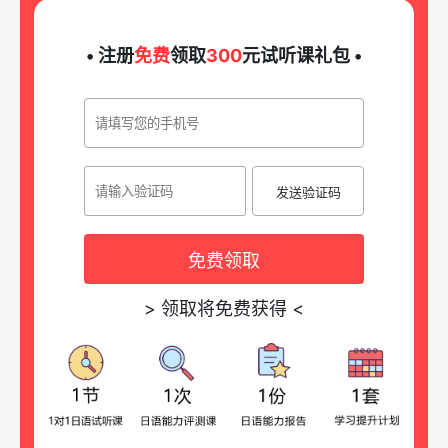
• 注册
免费
领取
300
元试听课礼包 •
发送验证码
免费领取
>
领取将免费获得
<