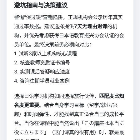
避坑指南与决策建议
警惕"保过班"营销陷阱，正规机构会公示历年真实
通过率数据。建议选择提供
7天无理由退课
的机
构，并优先考虑获得日本语教育振兴协会认证的会
员单位。最终决策前务必横向对比：
1. 试听3家以上机构核心课程
2. 核查教师资质证书编号
3. 实测课后答疑响应速度
4. 咨询往期学员就业案例
选择日语学习机构如同选择旅行伙伴，
匹配度比知
名度更重要
。结合自身学习目标（留学/就业/兴
趣）和时间弹性，才能找到真正适合自己的成长平
台。当你在课程中能自然说出「この講座は本当に
役に立ちます」（这门课真的很有用）时，就是最