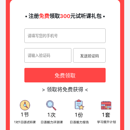
• 注册
免费
领取
300
元试听课礼包 •
发送验证码
免费领取
>
领取将免费获得
<