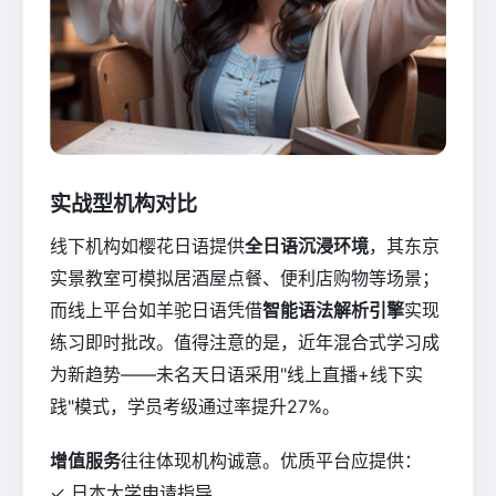
实战型机构对比
线下机构如樱花日语提供
全日语沉浸环境
，其东京
实景教室可模拟居酒屋点餐、便利店购物等场景；
而线上平台如羊驼日语凭借
智能语法解析引擎
实现
练习即时批改。值得注意的是，近年混合式学习成
为新趋势——未名天日语采用"线上直播+线下实
践"模式，学员考级通过率提升27%。
增值服务
往往体现机构诚意。优质平台应提供：
✓ 日本大学申请指导