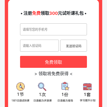
• 注册
免费
领取
300
元试听课礼包 •
发送验证码
免费领取
>
领取将免费获得
<