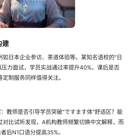
构建
例如日本企业参访、茶道体验等。某知名语校的"日
拟压力面试，学员实战通过率提升40%。课后是否
等定制服务同样值得关注。
：教师是否引导学员突破"ですます体"舒适区？能
过对比试听发现，A机构教师频繁切换中文解释，而
者后N1口语分提高35%。