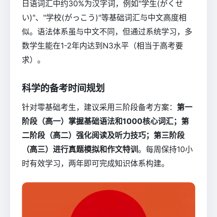
日语词汇中约30%为汉字词，例如"学生(がくせ
い)"、"学校(がっこう)"等基础词汇与中文高度相
似。语法体系虽与中文不同，但通过系统学习，多
数学生能在1-2年内达到N3水平（相当于高考要
求）。
科学的备考时间规划
针对零基础考生，建议采用三阶段备考方案：
第一
阶段（高一）掌握基础语法和1000核心词汇；第
二阶段（高二）强化阅读及听力技巧；第三阶段
（高三）进行真题模拟和作文特训
。每周保持10小
时有效学习，两年即可完成知识体系构建。