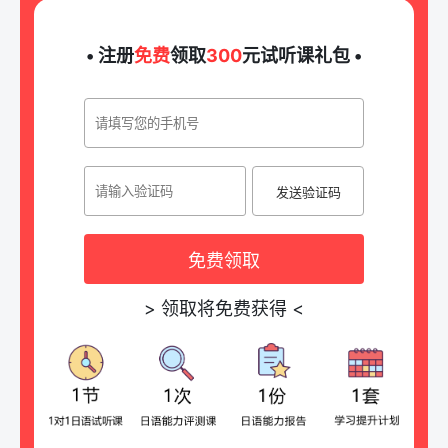
• 注册
免费
领取
300
元试听课礼包 •
发送验证码
免费领取
>
领取将免费获得
<