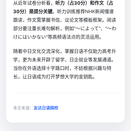
从近年试卷分析看，
听力（占30分）和作文（占
30分）是提分关键
。听力训练推荐NHK新闻慢速
跟读，作文需掌握书信、议论文等模板框架。阅读
部分要注重长难句解析，例如"〜によって"、"〜わ
けにはいかない"等高频语法点的灵活运用。
随着中日文化交流深化，掌握日语不仅助力高考升
学，更为未来开辟了留学、日企就业等发展通道。
当你在外语选择十字路口时，不妨根据兴趣与特
长，让日语成为打开梦想大学的金钥匙。
本文来源：
友达日语网校