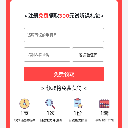
• 注册
免费
领取
300
元试听课礼包 •
发送验证码
免费领取
>
领取将免费获得
<