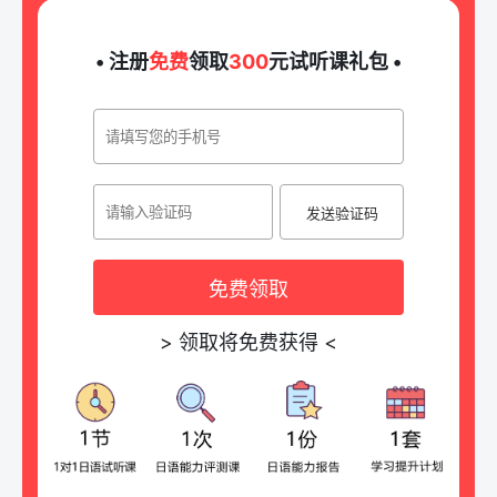
• 注册
免费
领取
300
元试听课礼包 •
发送验证码
免费领取
>
领取将免费获得
<