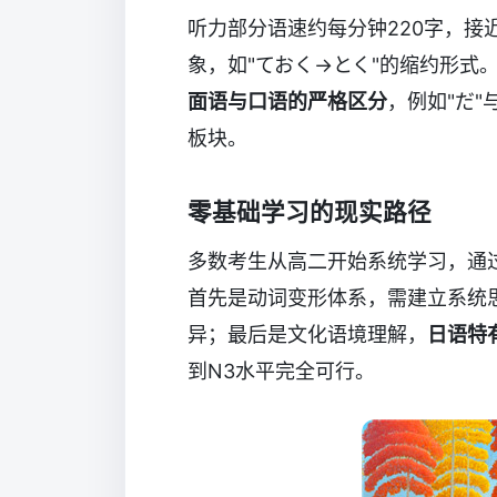
听力部分语速约每分钟220字，接
象，如"ておく→とく"的缩约形式。
面语与口语的严格区分
，例如"だ
板块。
零基础学习的现实路径
多数考生从高二开始系统学习，通
首先是动词变形体系，需建立系统思
异；最后是文化语境理解，
日语特
到N3水平完全可行。