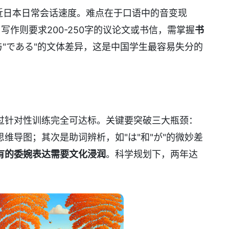
近日本日常会话速度。难点在于口语中的音变现
写作则要求200-250字的议论文或书信，需掌握
书
"与"である"的文体差异，这是中国学生最容易失分的
过针对性训练完全可达标。关键要突破三大瓶颈：
维导图；其次是助词辨析，如"は"和"が"的微妙差
有的委婉表达需要文化浸润
。科学规划下，两年达