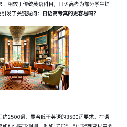
求。相较于传统英语科目，日语高考为部分学生提
也引发了关键疑问：
日语高考真的更容易吗？
约2500词，显著低于英语的3500词要求。在语
和动词变形规则，例如"て形"、"た形"等变化需要