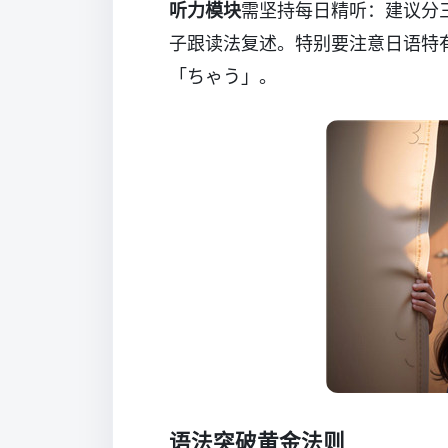
听力模块
需坚持每日精听：建议分
子跟读法复述。特别要注意日语特
「ちゃう」。
语法突破黄金法则