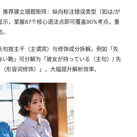
，推荐建立错题矩阵：纵向标注错误类型（如は/が
示，掌握87个核心语法点即可覆盖90%考点，重
态。
长句按主干（主谓宾）与修饰成分拆解。例如「先
い鞄」可分解为「彼女が持っている（主句）/ 先
い（形容词修饰）」，大幅提升解析效率。