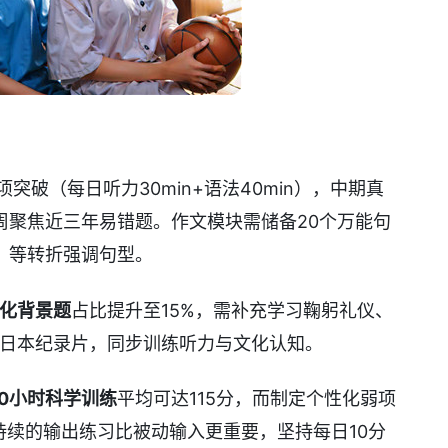
突破（每日听力30min+语法40min），中期真
周聚焦近三年易错题。作文模块需储备20个万能句
」等转折强调句型。
化背景题
占比提升至15%，需补充学习鞠躬礼仪、
集日本纪录片，同步训练听力与文化认知。
00小时科学训练
平均可达115分，而制定个性化弱项
持续的输出练习比被动输入更重要，坚持每日10分