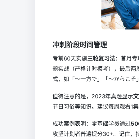
冲刺阶段时间管理
考前60天实施
三轮复习法
：首月专项
题实战（严格计时模考），最后两
式，如「～一方で」「～からこそ
值得注意的是，2023年真题显示
文
节日习俗等知识。建议每周观看1
成功案例表明：零基础学员通过
5
攻坚计划者普遍提分30+。记住，