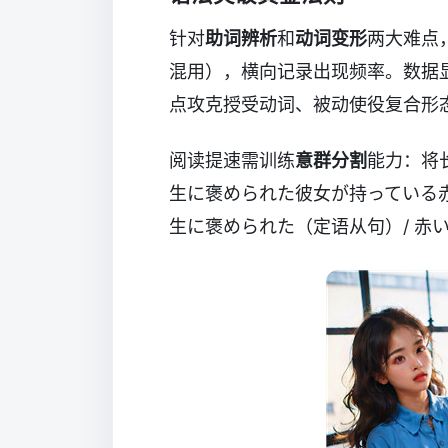
针对
助词辨析
和
动词变形
两大难点
混用），横向记录出现频率。数据显
点攻克授受动词、被动使役复合形
阅读提速需训练
意群分割
能力：将
生に褒められた彼女が持っている赤
生に褒められた（定语从句）/ 赤