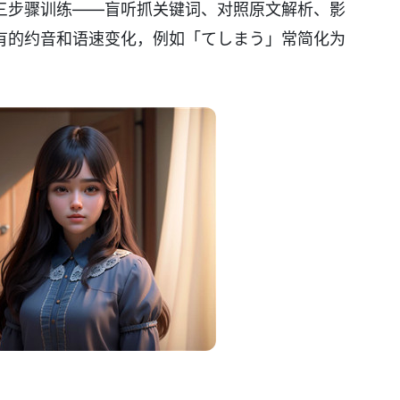
三步骤训练——盲听抓关键词、对照原文解析、影
有的约音和语速变化，例如「てしまう」常简化为