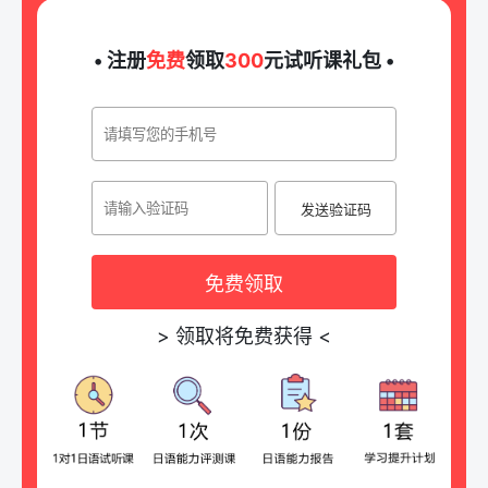
• 注册
免费
领取
300
元试听课礼包 •
发送验证码
免费领取
>
领取将免费获得
<